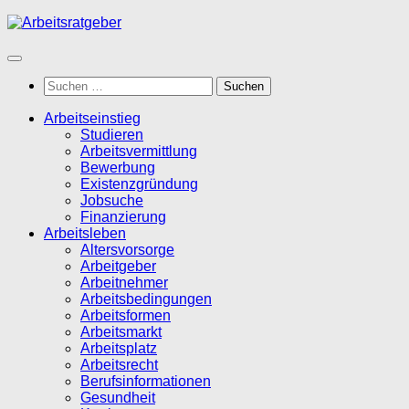
Zum
Inhalt
springen
Suchen
nach:
Arbeitseinstieg
Studieren
Arbeitsvermittlung
Bewerbung
Existenzgründung
Jobsuche
Finanzierung
Arbeitsleben
Altersvorsorge
Arbeitgeber
Arbeitnehmer
Arbeitsbedingungen
Arbeitsformen
Arbeitsmarkt
Arbeitsplatz
Arbeitsrecht
Berufsinformationen
Gesundheit