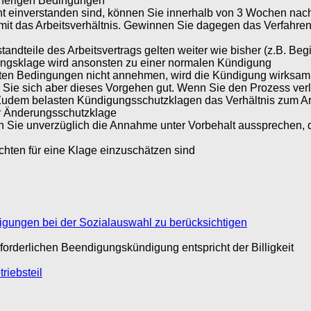
sherigen Bedingungen
ht einverstanden sind, können Sie innerhalb von 3 Wochen n
mit das Arbeitsverhältnis. Gewinnen Sie dagegen das Verfahren
andteile des Arbeitsvertrags gelten weiter wie bisher (z.B. Beg
rungsklage wird ansonsten zu einer normalen Kündigung
en Bedingungen nicht annehmen, wird die Kündigung wirksam. In
e sich aber dieses Vorgehen gut. Wenn Sie den Prozess verlier
Zudem belasten Kündigungsschutzklagen das Verhältnis zum Ar
r Änderungsschutzklage
Sie unverzüglich die Annahme unter Vorbehalt aussprechen, da di
ichten für eine Klage einzuschätzen sind
igungen bei der Sozialauswahl zu berücksichtigen
rderlichen Beendigungskündigung entspricht der Billigkeit
riebsteil