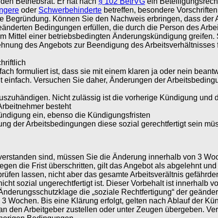
den Betriebsrat. Er hat nach
§ 102 BetrVG
ein Beteiligungsrech
ngere
oder
Schwerbehinderte
betreffen, besondere Vorschrifte
e Begründung. Können Sie den Nachweis erbringen, dass der Ar
r geänderten Bedingungen erfüllen, die durch die Person des Ar
em Mittel einer betriebsbedingten Änderungskündigung greifen. 
ehnung des Angebots zur Beendigung des Arbeitsverhältnisses f
riftlich
ch formuliert ist, dass sie mit einem klaren ja oder nein bean
cht einfach. Versuchen Sie daher, Änderungen der Arbeitsbedi
uszuhändigen. Nicht zulässig ist die vorherige Kündigung un
Arbeitnehmer besteht
Kündigung ein, ebenso die Kündigungsfristen
ung der Arbeitsbedingungen diese sozial gerechtfertigt sein mü
verstanden sind, müssen Sie die Änderung innerhalb von 3 W
n die Frist überschritten, gilt das Angebot als abgelehnt und d
üfen lassen, nicht aber das gesamte Arbeitsverältnis gefährd
ht sozial ungerechtfertigt ist. Dieser Vorbehalt ist innerhalb
Änderungsschutzklage die „soziale Rechtfertigung“ der geände
on 3 Wochen. Bis eine Klärung erfolgt, gelten nach Ablauf der K
n den Arbeitgeber zustellen oder unter Zeugen übergeben. Verli