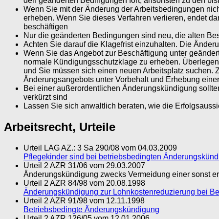
den geänderten Bedingungen fort, ansonsten zu den bi
Wenn Sie mit der Änderung der Arbeitsbedingungen nic
erheben. Wenn Sie dieses Verfahren verlieren, endet da
beschäftigen
Nur die geänderten Bedingungen sind neu, die alten Best
Achten Sie darauf die Klagefrist einzuhalten. Die Ände
Wenn Sie das Angebot zur Beschäftigung unter geändert
normale Kündigungsschutzklage zu erheben. Überlegen Si
und Sie müssen sich einen neuen Arbeitsplatz suchen. 
Änderungsangebots unter Vorbehalt und Erhebung eine
Bei einer außerordentlichen Änderungskündigung sollten 
verkürzt sind
Lassen Sie sich anwaltlich beraten, wie die Erfolgsauss
Arbeitsrecht, Urteile
Urteil LAG AZ.: 3 Sa 290/08 vom 04.03.2009
Pflegekinder sind bei betriebsbedingten Änderungskünd
Urteil 2 AZR 31/06 vom 29.03.2007
Änderungskündigung zwecks Vermeidung einer sonst erfo
Urteil 2 AZR 84/98 vom 20.08.1998
Änderungskündigung zur Lohnkostenreduzierung bei Bet
Urteil 2 AZR 91/98 vom 12.11.1998
Betriebsbedingte Änderungskündigung
Urteil 2 AZR 126/05 vom 12.01.2006