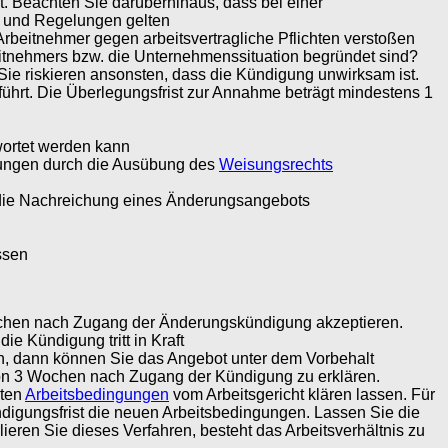
t. Beachten Sie darüberhinaus, dass bei einer
n und Regelungen gelten
beitnehmer gegen arbeitsvertragliche Pflichten verstoßen
beitnehmers bzw. die Unternehmenssituation begründet sind?
Sie riskieren ansonsten, dass die Kündigung unwirksam ist.
ührt. Die Überlegungsfrist zur Annahme beträgt mindestens 1
twortet werden kann
ngungen durch die Ausübung des
Weisungsrechts
d die Nachreichung eines Änderungsangebots
ssen
ochen nach Zugang der Änderungskündigung akzeptieren.
ie Kündigung tritt in Kraft
en, dann können Sie das Angebot unter dem Vorbehalt
 von 3 Wochen nach Zugang der Kündigung zu erklären.
rten
Arbeitsbedingungen
vom Arbeitsgericht klären lassen. Für
ündigungsfrist die neuen Arbeitsbedingungen. Lassen Sie die
eren Sie dieses Verfahren, besteht das Arbeitsverhältnis zu