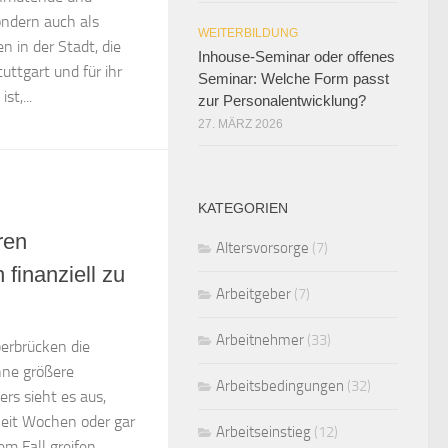
ondern auch als
WEITERBILDUNG
n in der Stadt, die
Inhouse-Seminar oder offenes
uttgart und für ihr
Seminar: Welche Form passt
t,...
zur Personalentwicklung?
27. MÄRZ 2026
KATEGORIEN
ren
Altersvorsorge
(7)
finanziell zu
Arbeitgeber
(7)
Arbeitnehmer
(33)
erbrücken die
hne größere
Arbeitsbedingungen
(32)
ers sieht es aus,
keit Wochen oder gar
Arbeitseinstieg
(12)
em Fall greifen