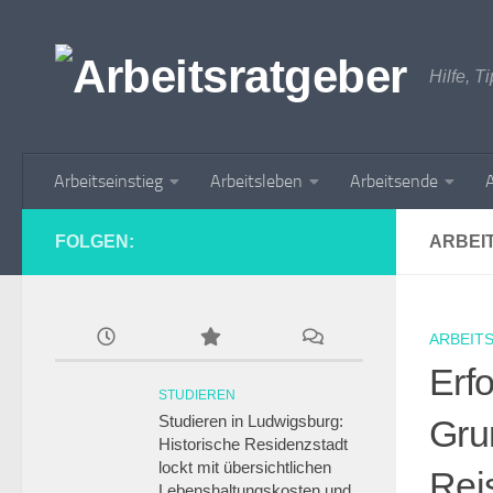
Zum Inhalt springen
Hilfe, T
Arbeitseinstieg
Arbeitsleben
Arbeitsende
A
FOLGEN:
ARBEI
ARBEIT
Erfo
STUDIEREN
Studieren in Ludwigsburg:
Gru
Historische Residenzstadt
lockt mit übersichtlichen
Rei
Lebenshaltungskosten und