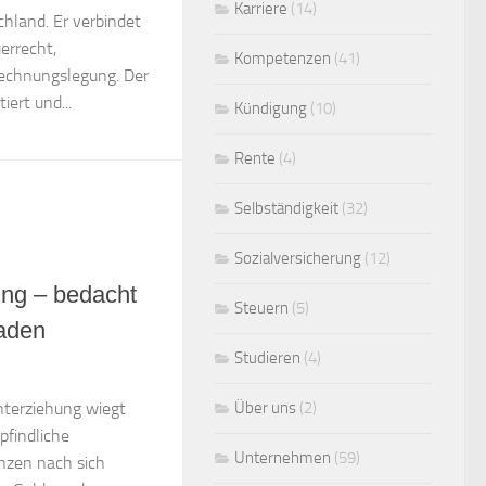
Karriere
(14)
hland. Er verbindet
errecht,
Kompetenzen
(41)
Rechnungslegung. Der
iert und...
Kündigung
(10)
Rente
(4)
Selbständigkeit
(32)
Sozialversicherung
(12)
ung – bedacht
Steuern
(5)
aden
Studieren
(4)
Über uns
(2)
nterziehung wiegt
pfindliche
Unternehmen
(59)
nzen nach sich