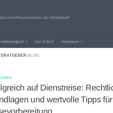
ipps und Wissenswertes zur Arbeitswelt
rbeitslosigkeit
Von A bis Z
Impressum
TSRATGEBER
BLOG
SLEBEN
lgreich auf Dienstreise: Rechtl
ndlagen und wertvolle Tipps für
sevorbereitung