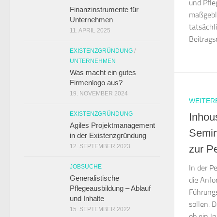
und Pfle
Finanzinstrumente für
maßgebli
Unternehmen
tatsächl
11. APRIL 2025
Beitrags
EXISTENZGRÜNDUNG
/
UNTERNEHMEN
Was macht ein gutes
Firmenlogo aus?
19. NOVEMBER 2024
WEITER
EXISTENZGRÜNDUNG
Inhou
Agiles Projektmanagement
Semin
in der Existenzgründung
zur P
12. SEPTEMBER 2023
In der P
JOBSUCHE
Generalistische
die Anfo
Pflegeausbildung – Ablauf
Führungs
und Inhalte
sollen. D
15. SEPTEMBER 2022
ob ein I