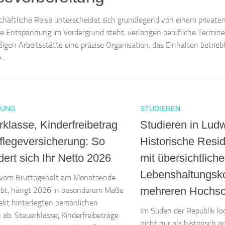
chäftliche Reise unterscheidet sich grundlegend von einem private
ie Entspannung im Vordergrund steht, verlangen berufliche Termine
igen Arbeitsstätte eine präzise Organisation, das Einhalten betrieb
...
TUNG
STUDIEREN
rklasse, Kinderfreibetrag
Studieren in Lud
flegeversicherung: So
Historische Resid
ert sich Ihr Netto 2026
mit übersichtlich
Lebenshaltungsk
l vom Bruttogehalt am Monatsende
mehreren Hochsc
eibt, hängt 2026 in besonderem Maße
ekt hinterlegten persönlichen
Im Süden der Republik lo
ab. Steuerklasse, Kinderfreibeträge
nicht nur als historisch