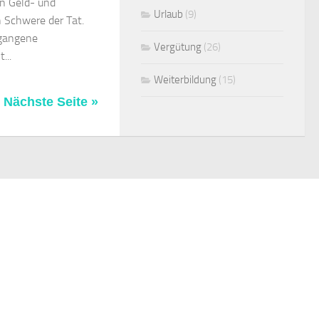
en Geld- und
Urlaub
(9)
h Schwere der Tat.
egangene
Vergütung
(26)
...
Weiterbildung
(15)
Nächste Seite »