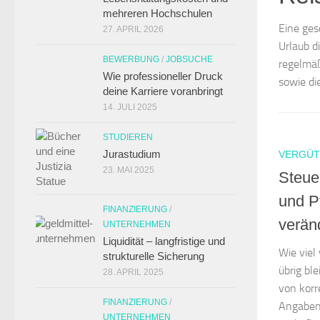
mehreren Hochschulen
Eine ges
27. APRIL 2026
Urlaub d
BEWERBUNG
/
JOBSUCHE
regelmäß
Wie professioneller Druck
sowie die
deine Karriere voranbringt
14. JULI 2025
STUDIEREN
Jurastudium
VERGÜ
23. MAI 2025
Steue
und P
FINANZIERUNG
/
veränd
UNTERNEHMEN
Liquidität – langfristige und
Wie vie
strukturelle Sicherung
übrig bl
28. APRIL 2025
von korr
FINANZIERUNG
/
Angaben 
UNTERNEHMEN