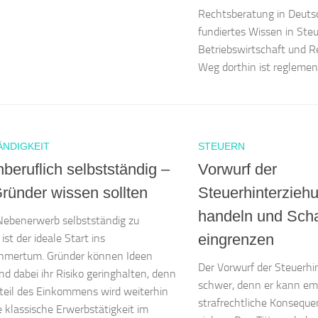
Rechtsberatung in Deutsc
fundiertes Wissen in Steu
Betriebswirtschaft und 
Weg dorthin ist reglement
ÄNDIGKEIT
STEUERN
beruflich selbstständig –
Vorwurf der
ründer wissen sollten
Steuerhinterzieh
handeln und Sch
Nebenerwerb selbstständig zu
eingrenzen
st der ideale Start ins
hmertum. Gründer können Ideen
Der Vorwurf der Steuerhi
nd dabei ihr Risiko geringhalten, denn
schwer, denn er kann em
teil des Einkommens wird weiterhin
strafrechtliche Konseque
e klassische Erwerbstätigkeit im