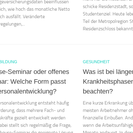
geversicherungsdaten beeinflussen
schicke Residenzstadt, s
ch, wie hoch das monatliche Netto
Studentenziel. Heute lebe
ich ausfällt. Veränderte
Teil der Metropolregion St
regelungen,...
Residenzschloss bekannt is
BILDUNG
GESUNDHEIT
se-Seminar oder offenes
Was ist bei länge
ar: Welche Form passt
Krankheitsphasen 
ersonalentwicklung?
beachten?
ersonalentwicklung entsteht häufig
Eine kurze Erkrankung üb
rderung, dass mehrere Fach- und
meisten Arbeitnehmer o
kräfte gezielt entwickelt werden
finanzielle Einbußen. And
abei stellt sich regelmäßig die Frage,
wenn die Arbeitsunfähig
nhouse-Seminar die geeignete Lösung
Monate andauert. In dies