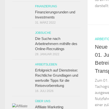
darstellt
FINANZIERUNG
Finanzierungsrunden und
Investments
31. MÄRZ 2022
JOBSUCHE
Die Suche nach
ARBEIT
Arbeitnehmern mithilfe des
Neue 
Online-Recruitings
01. J
28. JANUAR 2022
Betre
ARBEITSLEBEN
Trans
Erfolgreich auf Dienstreise:
Rechtliche Grundlagen und
Zum 01. 
wertvolle Tipps für die
Reisevorbereitung
Tachogra
16. JULI 2026
ausgewei
Nutzfahr
ÜBER UNS
einer zu
Affiliate Marketing