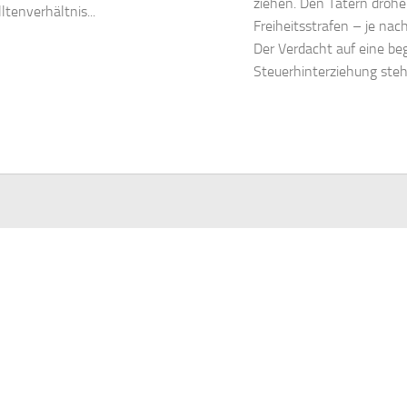
ziehen. Den Tätern droh
ltenverhältnis...
Freiheitsstrafen – je nac
Der Verdacht auf eine b
Steuerhinterziehung steht