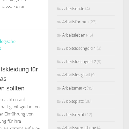
die zwar eine
Arbeitsende
(4)
Arbeitsformen
(23)
Arbeitsleben
(45)
Arbeitslosengeld 1
(3)
Arbeitslosengeld 2
(9)
tskleidung für
Arbeitslosigkeit
(9)
Was
n sollten
Arbeitsmarkt
(15)
n achten auf
Arbeitsplatz
(28)
hhaltigkeitsgedanken
er Einführung von
Arbeitsrecht
(12)
ung für ihre
Arbeitsvermittlung
(4)
en. Es kommt auf Bio-