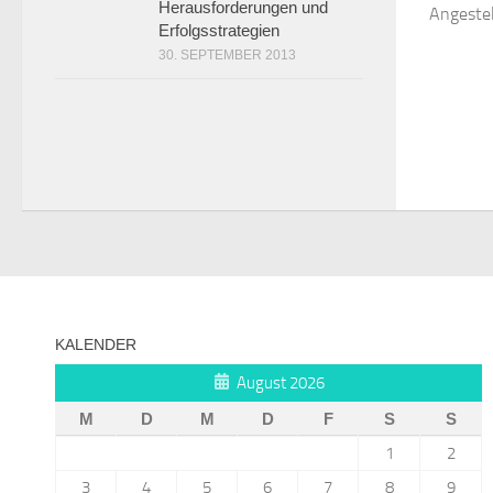
Herausforderungen und
Angestel
Erfolgsstrategien
30. SEPTEMBER 2013
KALENDER
August 2026
M
D
M
D
F
S
S
1
2
3
4
5
6
7
8
9