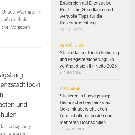
Erfolgreich auf Dienstreise:
Rechtliche Grundlagen und
n Urlaub. Während im
wertvolle Tipps für die
 außerhalb der
Reisevorbereitung
licher Vorgaben
16. JULI 2026
VERGÜTUNG
Steuerklasse, Kinderfreibetrag
und Pflegeversicherung: So
verändert sich Ihr Netto 2026
4. JUNI 2026
wigsburg:
enzstadt lockt
STUDIEREN
en
Studieren in Ludwigsburg:
Historische Residenzstadt
osten und
lockt mit übersichtlichen
hulen
Lebenshaltungskosten und
mehreren Hochschulen
ckt Ludwigsburg
27. APRIL 2026
 anmutende und