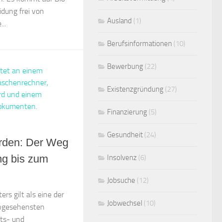
idung frei von
Ausland
(1)
..
Berufsinformationen
(10)
Bewerbung
(22)
Existenzgründung
(27)
Finanzierung
(5)
Gesundheit
(24)
erden: Der Weg
ng bis zum
Insolvenz
(6)
Jobsuche
(12)
rs gilt als eine der
Jobwechsel
(10)
angesehensten
fts- und