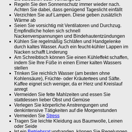
Regeln Sie den Sonnenschutz immer wieder nach.
Achten Sie dabei, dass genügend Tageslicht einfällt
Verzichten Sie auf Lampen. Diese geben zusätzlich
Wärme ab
Seien Sie vorsichtig mit Ventilatoren und Durchzug.
Empfindliche holen sich schnell
Nackenverspannungen und Bindehautentzündungen
Kühlen Sie regelmäßig Schläfen und Handgelenke
durch kaltes Wasser. Auch ein feucht-kühler Lappen im
Nacken schafft Linderung
Am Schreibtisch können Sie einen Kühleffekt schaffen,
indem Sie Ihre Füße in einen Eimer kalten Wassers
stellen
Trinken Sie reichlich Wasser (am besten ohne
Kohlensäure), Früchte- oder Kräutertees und Säfte.
Kaffee eignet sich weniger, da er Herz und Kreislauf
anregt
Vermeiden Sie fette Mahlzeiten und essen Sie
stattdessen lieber Obst und Gemüse
Verlegen Sie körperliche Anstrengungen und
denkintensive Tätigkeiten auf die Morgenstunden
Vermeiden Sie
Stress
Tragen Sie leichte Kleidung aus Baumwolle, Leinen
oder Seide
Ist ein
Betriebsrat
vorhanden, können Sie Regelungen