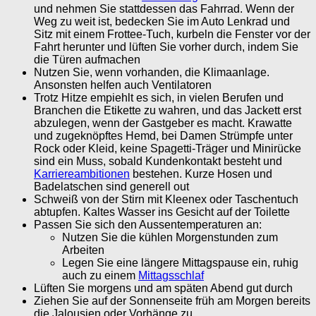
und nehmen Sie stattdessen das Fahrrad. Wenn der
Weg zu weit ist, bedecken Sie im Auto Lenkrad und
Sitz mit einem Frottee-Tuch, kurbeln die Fenster vor der
Fahrt herunter und lüften Sie vorher durch, indem Sie
die Türen aufmachen
Nutzen Sie, wenn vorhanden, die Klimaanlage.
Ansonsten helfen auch Ventilatoren
Trotz Hitze empiehlt es sich, in vielen Berufen und
Branchen die Etikette zu wahren, und das Jackett erst
abzulegen, wenn der Gastgeber es macht. Krawatte
und zugeknöpftes Hemd, bei Damen Strümpfe unter
Rock oder Kleid, keine Spagetti-Träger und Minirücke
sind ein Muss, sobald Kundenkontakt besteht und
Karriereambitionen
bestehen. Kurze Hosen und
Badelatschen sind generell out
Schweiß von der Stirn mit Kleenex oder Taschentuch
abtupfen. Kaltes Wasser ins Gesicht auf der Toilette
Passen Sie sich den Aussentemperaturen an:
Nutzen Sie die kühlen Morgenstunden zum
Arbeiten
Legen Sie eine längere Mittagspause ein, ruhig
auch zu einem
Mittagsschlaf
Lüften Sie morgens und am späten Abend gut durch
Ziehen Sie auf der Sonnenseite früh am Morgen bereits
die Jalousien oder Vorhänge zu