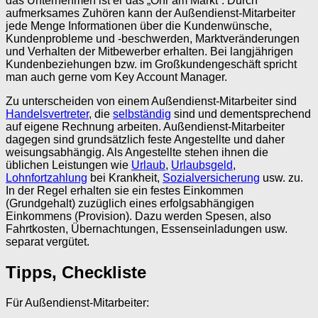
das Unternehmen ist er das „Ohr am Markt“. Durch
aufmerksames Zuhören kann der Außendienst-Mitarbeiter
jede Menge Informationen über die Kundenwünsche,
Kundenprobleme und -beschwerden, Marktveränderungen
und Verhalten der Mitbewerber erhalten. Bei langjährigen
Kundenbeziehungen bzw. im Großkundengeschäft spricht
man auch gerne vom Key Account Manager.
Zu unterscheiden von einem Außendienst-Mitarbeiter sind
Handelsvertreter
, die
selbständig
sind und dementsprechend
auf eigene Rechnung arbeiten. Außendienst-Mitarbeiter
dagegen sind grundsätzlich feste Angestellte und daher
weisungsabhängig. Als Angestellte stehen ihnen die
üblichen Leistungen wie
Urlaub
,
Urlaubsgeld
,
Lohnfortzahlung
bei Krankheit,
Sozialversicherung
usw. zu.
In der Regel erhalten sie ein festes Einkommen
(Grundgehalt) zuzüglich eines erfolgsabhängigen
Einkommens (Provision). Dazu werden Spesen, also
Fahrtkosten, Übernachtungen, Essenseinladungen usw.
separat vergütet.
Tipps, Checkliste
Für Außendienst-Mitarbeiter: