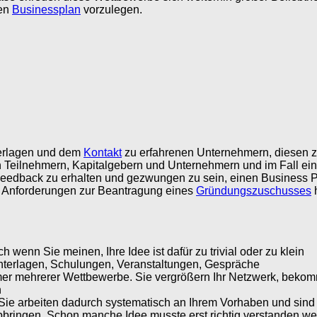
ten
Businessplan
vorzulegen.
terlagen und dem
Kontakt
zu erfahrenen Unternehmern, diesen zu
 Teilnehmern, Kapitalgebern und Unternehmern und im Fall eines
s Feedback zu erhalten und gezwungen zu sein, einen Business P
ie Anforderungen zur Beantragung eines
Gründungszuschusses
h
wenn Sie meinen, Ihre Idee ist dafür zu trivial oder zu klein
Unterlagen, Schulungen, Veranstaltungen, Gespräche
ehmer mehrerer Wettbewerbe. Sie vergrößern Ihr Netzwerk, be
n
Sie arbeiten dadurch systematisch an Ihrem Vorhaben und sind
bringen. Schon manche Idee musste erst richtig verstanden werde