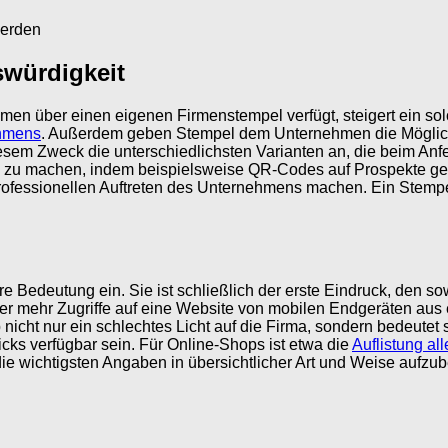
werden
swürdigkeit
ehmen über einen eigenen Firmenstempel verfügt, steigert ein so
ehmens
. Außerdem geben Stempel dem Unternehmen die Möglichke
sem Zweck die unterschiedlichsten Varianten an, die beim Anfer
ng zu machen, indem beispielsweise QR-Codes auf Prospekte g
fessionellen Auftreten des Unternehmens machen. Ein Stempel is
e Bedeutung ein. Sie ist schließlich der erste Eindruck, den
mer mehr Zugriffe auf eine Website von mobilen Endgeräten aus
b nicht nur ein schlechtes Licht auf die Firma, sondern bedeutet
cks verfügbar sein. Für Online-Shops ist etwa die
Auflistung al
e wichtigsten Angaben in übersichtlicher Art und Weise aufzuber