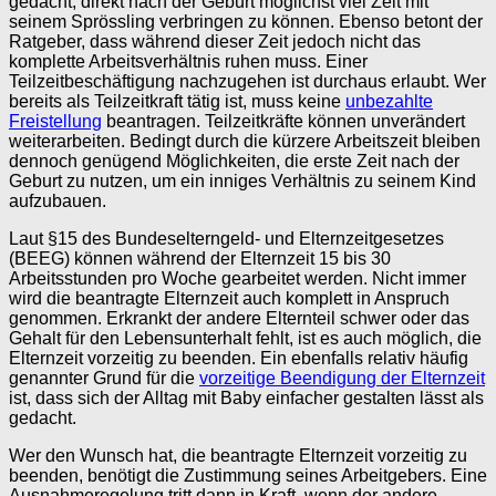
gedacht, direkt nach der Geburt möglichst viel Zeit mit
seinem Sprössling verbringen zu können. Ebenso betont der
Ratgeber, dass während dieser Zeit jedoch nicht das
komplette Arbeitsverhältnis ruhen muss. Einer
Teilzeitbeschäftigung nachzugehen ist durchaus erlaubt. Wer
bereits als Teilzeitkraft tätig ist, muss keine
unbezahlte
Freistellung
beantragen. Teilzeitkräfte können unverändert
weiterarbeiten. Bedingt durch die kürzere Arbeitszeit bleiben
dennoch genügend Möglichkeiten, die erste Zeit nach der
Geburt zu nutzen, um ein inniges Verhältnis zu seinem Kind
aufzubauen.
Laut §15 des Bundeselterngeld- und Elternzeitgesetzes
(BEEG) können während der Elternzeit 15 bis 30
Arbeitsstunden pro Woche gearbeitet werden. Nicht immer
wird die beantragte Elternzeit auch komplett in Anspruch
genommen. Erkrankt der andere Elternteil schwer oder das
Gehalt für den Lebensunterhalt fehlt, ist es auch möglich, die
Elternzeit vorzeitig zu beenden. Ein ebenfalls relativ häufig
genannter Grund für die
vorzeitige Beendigung der Elternzeit
ist, dass sich der Alltag mit Baby einfacher gestalten lässt als
gedacht.
Wer den Wunsch hat, die beantragte Elternzeit vorzeitig zu
beenden, benötigt die Zustimmung seines Arbeitgebers. Eine
Ausnahmeregelung tritt dann in Kraft, wenn der andere