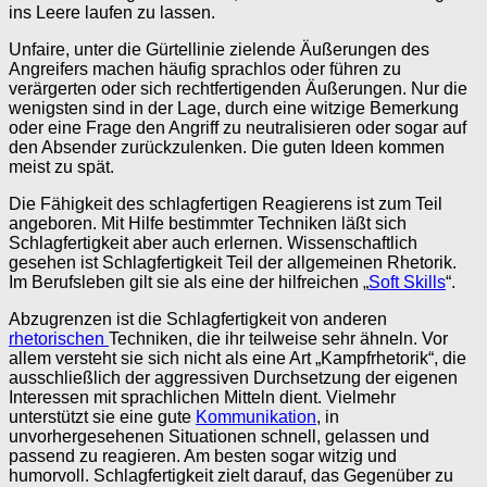
ins Leere laufen zu lassen.
Unfaire, unter die Gürtellinie zielende Äußerungen des
Angreifers machen häufig sprachlos oder führen zu
verärgerten oder sich rechtfertigenden Äußerungen. Nur die
wenigsten sind in der Lage, durch eine witzige Bemerkung
oder eine Frage den Angriff zu neutralisieren oder sogar auf
den Absender zurückzulenken. Die guten Ideen kommen
meist zu spät.
Die Fähigkeit des schlagfertigen Reagierens ist zum Teil
angeboren. Mit Hilfe bestimmter Techniken läßt sich
Schlagfertigkeit aber auch erlernen. Wissenschaftlich
gesehen ist Schlagfertigkeit Teil der allgemeinen Rhetorik.
Im Berufsleben gilt sie als eine der hilfreichen „
Soft Skills
“.
Abzugrenzen ist die Schlagfertigkeit von anderen
rhetorischen
Techniken, die ihr teilweise sehr ähneln. Vor
allem versteht sie sich nicht als eine Art „Kampfrhetorik“, die
ausschließlich der aggressiven Durchsetzung der eigenen
Interessen mit sprachlichen Mitteln dient. Vielmehr
unterstützt sie eine gute
Kommunikation
, in
unvorhergesehenen Situationen schnell, gelassen und
passend zu reagieren. Am besten sogar witzig und
humorvoll. Schlagfertigkeit zielt darauf, das Gegenüber zu