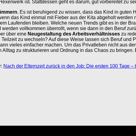
exenwerk ist. Stattdessen geht es darum, gut vorbereitet zu se
kümmern
. Es ist beruhigend zu wissen, dass das Kind in guten H
wenn das Kind einmal mit Fieber aus der Kita abgeholt werden m
f dem Laufenden bleiben. Welche neuen Trends gibt es in der B
d werden vollkommen überrollt, wenn sie dann in den Beruf zur
ber über eine
Neugestaltung des Arbeitsverhältnisses
zu rede
 Teilzeit zu wechseln? Auf diese Weise lassen sich Beruf und P
ann vieles einfacher machen. Um das Privatleben nicht aus den 
 Alltag zu strukturieren und Ordnung in das Chaos zu bringen. E
r:
Nach der Elternzeit zurück in den Job: Die ersten 100 Tage – 