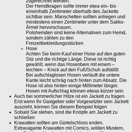
zugerechnet werden.
Der Hemdkragen sollte immer etwa ein- bis
eineinhalb Zentimeter oberhalb des Jacketts
sichtbar sein. Manschetten sollten anliegen und
mindestens einen Zentimeter unter dem Sakko-
Ärmel hervorschauen.
Polohemden sind keine Alternativen zum Hemd,
sondern zählen zu den
Freizeitbekleidungsstücken
Hose
Achten Sie beim Kauf einer Hose auf den guten
Sitz und die richtige Länge. Diese ist richtig
gewählt, wenn das Hosenbein mit einem –
leichten – Knick auf den Fuß/Schuh aufstößt
Bei aufschlaglosen Hosen verläuft die untere
Kante leicht schräg nach hinten zum Absatz. Die
Hose ist also hinten einige Millimeter länger.
Hosen mit Aufschlag können etwas kürzer sein
Auch bei sommerlicher Hitze ist ein Jackett zu tragen.
Erst wenn Ihr Gastgeber oder Vorgesetzter sein Jackett
auszieht, können Sie diesem Beispiel folgen
Sobald Sie stehen, sind die Knöpfe am Jackett zu
schließen
Krawatten sollten am Gürtelschloss enden.
Extravagante Krawatten mit Comics, wilden Mustern,