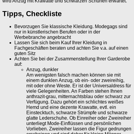
wird Anzug mit Krawatte und schwarzen Schuhen erwartet.
Tipps, Checkliste
Bevorzugen Sie klassische Kleidung. Modegags sind
nur in künstlerischen Berufen oder in der
Werbebranche angebracht
Lassen Sie sich beim Kauf Ihrer Kleidung in
Fachgeschäften beraten und achten Sie v.a. auf einen
guten Sitz
Achten Sie bei der Zusammenstellung Ihrer Garderobe
auf:
Anzug, dunkler
Am wenigsten falsch machen können sie mit
einem dunklen Anzug, ob ein- oder zweireihig,
mit oder ohne Weste. Er ist der Universaldress für
viele Gelegenheiten. An Farben stehen Ihnen
anthrazit-grau, mitternachtsblau oder schwarz zur
Verfügung. Dazu gehört ein schlichtes weißes
Hemd und eine dezente Krawatte, evtl. ein
Einstecktuch, schwarze Strümpfe und schwarze
glatte Lederschuhe. Ob Einreiher oder Zweireiher
unterliegt Mode-Einflüssen und persönlichen
Vorlieben. Zweireiher lassen die Figur gedrungen